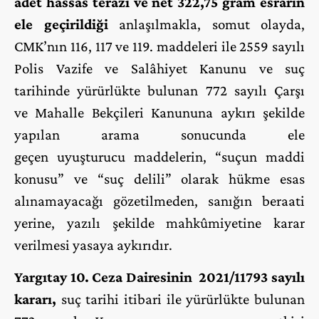
adet hassas terazi ve net 322,75 gram esrarın
ele geçirildiği
anlaşılmakla, somut olayda,
CMK’nın 116, 117 ve 119. maddeleri ile 2559 sayılı
Polis Vazife ve Salâhiyet Kanunu ve suç
tarihinde yürürlükte bulunan 772 sayılı Çarşı
ve Mahalle Bekçileri Kanununa aykırı şekilde
yapılan arama sonucunda ele
geçen uyuşturucu maddelerin, “suçun maddi
konusu” ve “suç delili” olarak hükme esas
alınamayacağı gözetilmeden, sanığın beraati
yerine, yazılı şekilde mahkûmiyetine karar
verilmesi yasaya aykırıdır.
Yargıtay 10. Ceza Dairesinin 2021/11793 sayılı
kararı,
suç tarihi itibari ile yürürlükte bulunan