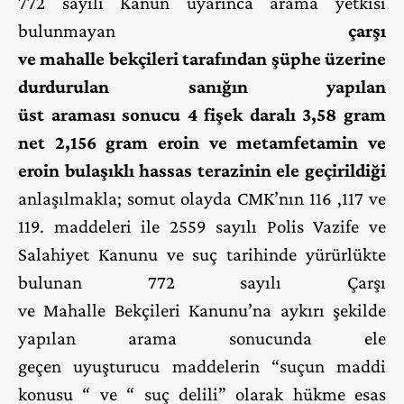
772 sayılı Kanun uyarınca arama yetkisi
bulunmayan
çarşı
ve mahalle bekçileri tarafından şüphe üzerine
durdurulan sanığın yapılan
üst araması sonucu 4 fişek daralı 3,58 gram
net 2,156 gram eroin ve metamfetamin ve
eroin bulaşıklı hassas terazinin ele geçirildiği
anlaşılmakla; somut olayda CMK’nın 116 ,117 ve
119. maddeleri ile 2559 sayılı Polis Vazife ve
Salahiyet Kanunu ve suç tarihinde yürürlükte
bulunan 772 sayılı Çarşı
ve Mahalle Bekçileri Kanunu’na aykırı şekilde
yapılan arama sonucunda ele
geçen uyuşturucu maddelerin “suçun maddi
konusu “ ve “ suç delili” olarak hükme esas