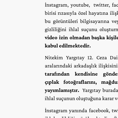
İnstagram, youtube, twitter, fa
birisi rızasıyla özel hayatına ili
bu görüntüleri bilgisayarına v
gizliliğini ihlal suçunu oluştu
video izin olmadan başka kişile
kabul edilmektedir.
Nitekim Yargıtay 12. Ceza Dai
aralarındaki arkadaşlık ilişkisi
tarafından kendisine gönde
çıplak
fotoğraflarını, mağ
yayımlamıştır.
Yargıtay burada g
ihlal suçunun oluştuğuna karar v
İnstagram yanında facebook, twit