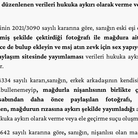
üzenlenen verileri hukuka aykırı olarak verme v
inin 2021/3090 sayılı kararına göre, sanığın eski eşi
rmiş şekilde çektirdiği
fotoğrafı ile mağdura ai
de bulup ekleyin ve msj atın zevk için sex yapıyor
paylaşım sitesinde yayımlaması
verileri hukuka ayk
r.
334 sayılı kararı,sanığın, erkek arkadaşının kendis
bullenemeyip
, mağdurla nişanlısının birlikte ç
sabından daha önce paylaşılan fotoğrafı, 
den, mağdurun rızasına aykırı şekilde yayımladığı
a
hukuka aykırı olarak verme veya ele geçirme suçu oluşm
642 sayılı kararına göre
,
sanığın, nişanlısı olan m