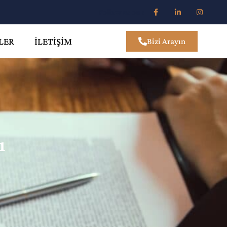
Follow us on :
LER
İLETIŞIM
Bizi Arayın
ı