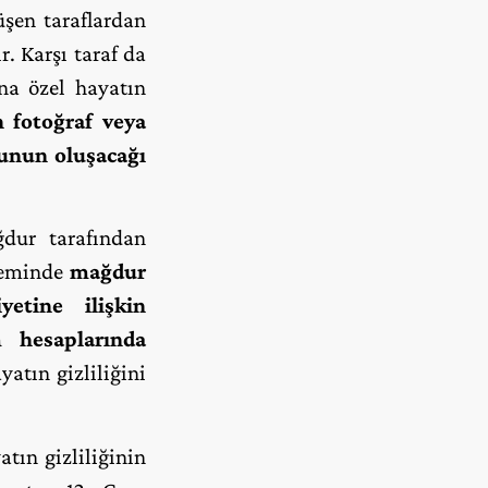
üşen taraflardan
r. Karşı taraf da
na özel hayatın
 fotoğraf veya
uçunun oluşacağı
ğdur tarafından
öneminde
mağdur
etine ilişkin
 hesaplarında
atın gizliliğini
tın gizliliğinin