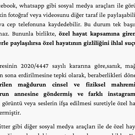
cebook, whatsapp gibi sosyal medya araçları ile gör
şkin fotoğraf veya videosunu diğer taraf ile paylaşabili
eya cep telefonuna kaydedebilir. Bu durum tek başı
rmaz. Bununla birlikte,
özel hayat kapsamına giren
rle paylaşılırsa özel hayatının gizliliğini ihlal s
resinin 2020/4447 sayılı kararına göre,sanık, ma
nin sona erdirilmesine tepki olarak, beraberlikleri d
rilen mağdurun cinsel ve fiziksel mahremiy
durun annesine göndermiş ve farklı instagram
örüntü veya seslerin ifşa edilmesi suretiyle özel hay
ermiştir.
ter gibi diğer sosyal medya araçları ile de özel haya