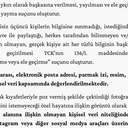
aykırı olarak başkasına verilmesi, yayılması ve ele ge
ri yayma suçunu oluşturur.
kisiz üçüncü kişilerin bilgisine sunmadığı, istediğin
vre ile paylaştığı, herkes tarafından bilinmeyen ve
olmayan, gerçek kişiye ait her türlü bilginin başk
eçirilmesi TCK’nın 136/1. maddesinde
rme veya ele geçirme” suçunu oluşturur.
arası, elektronik posta adresi, parmak izi, resim,
şisel veri kapsamında değerlendirilmektedir.
 kıyafetleriyle poz vermiş şekilde çektirdiği fotoğr
ini istemeyeceği özel hayatına ilişkin görüntü olarak
lanına ilişkin olmayan kişisel veri niteliğin
tagram veya diğer sosyal medya araçları üzeri