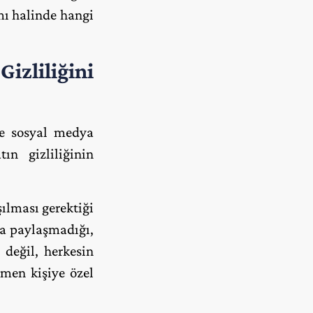
ımı halinde hangi
izliliğini
de sosyal medya
ın gizliliğinin
şılması gerektiği
yla paylaşmadığı,
 değil, herkesin
amen kişiye özel