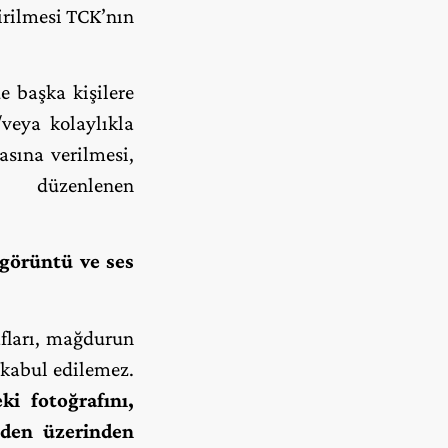
çirilmesi TCK’nın
de başka kişilere
/veya kolaylıkla
asına verilmesi,
 düzenlenen
 görüntü ve ses
afları, mağdurun
 kabul edilemez.
deki
fotoğrafını,
nden üzerinden