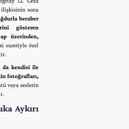
rgıtay 12. Ceza
ilişkisinin sona
ğdurla beraber
rini gösteren
sap üzerinden,
i suretiyle özel
ir.
 da kendisi ile
in fotoğrafları,
tü veya seslerin
r.
uka Aykırı