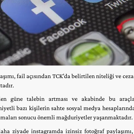
şımı, fail açısından TCK’da belirtilen niteliği ve cezas
tadır.
en güne talebin artması ve akabinde bu araçla
iyetli bazı kişilerin sahte sosyal medya hesaplarında
laşmaları sonucu önemli mağduriyetler yaşanmaktadır.
a ziyade instagramda izinsiz fotoğraf paylaşımı, i