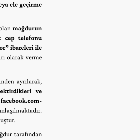
eya ele geçirme
 olan
mağdurun
t cep telefonu
” ibareleri ile
ırı olarak verme
inden ayrılarak,
ektirdikleri ve
facebook.com-
nlaşılmaktadır.
uştur.
ağdur tarafından