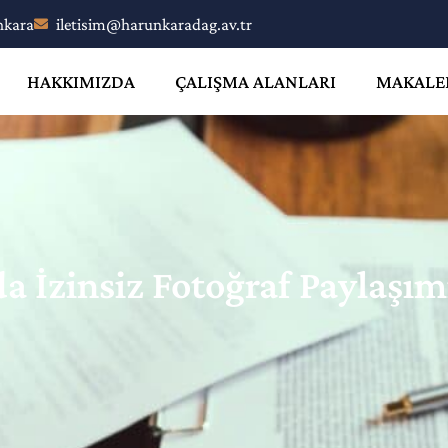
nkara
iletisim@harunkaradag.av.tr
HAKKIMIZDA
ÇALIŞMA ALANLARI
MAKALE
a İzinsiz Fotoğraf Paylaşım