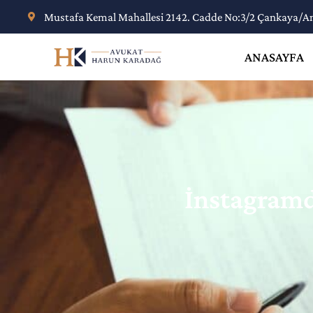
Mustafa Kemal Mahallesi 2142. Cadde No:3/2 Çankaya/A
ANASAYFA
İnstagramd