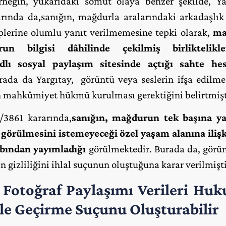
Örneğin, yukarıdaki somut olaya benzer şekilde, Ya
rında da,sanığın, mağdurla aralarındaki arkadaşlık 
plerine olumlu yanıt verilmemesine tepki olarak,
ma
n bilgisi dâhilinde çekilmiş birliktelikle
adlı sosyal paylaşım sitesinde açtığı sahte he
ada da Yargıtay, görüntü veya seslerin ifşa edilmes
an mahkûmiyet hükmü kurulması gerektiğini belirtmişt
/3861 kararında,
sanığın, mağdurun tek başına ya
 görülmesini istemeyeceği özel yaşam alanına ilişk
abından yayımladığı
görülmektedir. Burada da, görün
ın gizliliğini ihlal suçunun oluştuğuna karar verilmişti
 Fotoğraf Paylaşımı Verileri Huk
le Geçirme Suçunu Oluşturabilir