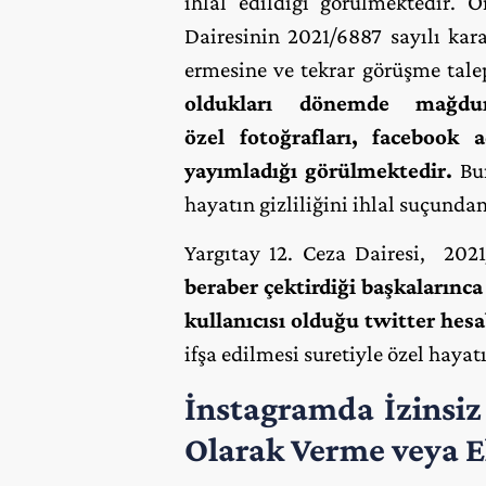
ihlal edildiği görülmektedir. 
Dairesinin 2021/6887 sayılı kara
ermesine ve tekrar görüşme tale
oldukları dönemde mağduru
özel
fotoğrafları, facebook 
yayımladığı görülmektedir.
Bur
hayatın gizliliğini ihlal suçund
Yargıtay 12. Ceza Dairesi,
2021
beraber çektirdiği başkalarınca
kullanıcısı olduğu twitter hes
ifşa edilmesi suretiyle özel hayat
İnstagramda İzinsiz
Olarak Verme veya E