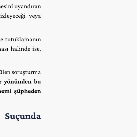
hesini uyandıran
izleyeceği veya
nde tutuklamanın
sı halinde ise,
tülen soruşturma
ur yönünden bu
 önemi şüpheden
 Suçunda