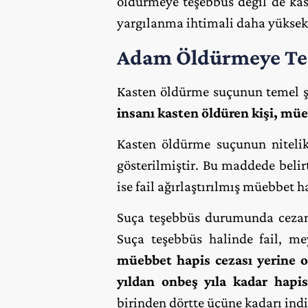
öldürmeye teşebbüs değil de kas
yargılanma ihtimali daha yüksek 
Adam Öldürmeye Te
Kasten öldürme suçunun temel ş
insanı kasten öldüren kişi, müeb
Kasten öldürme suçunun nitelik
gösterilmiştir. Bu maddede beli
ise fail ağırlaştırılmış müebbet ha
Suça teşebbüs durumunda cezanı
Suça teşebbüs halinde fail, me
müebbet hapis cezası yerine o
yıldan onbeş yıla kadar hapis 
birinden dörtte üçüne kadarı indir