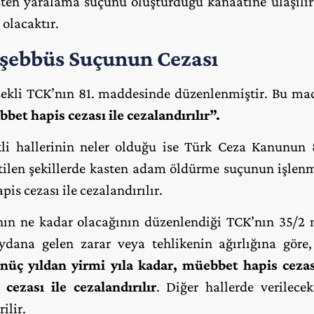
ten yaralama suçunu oluşturduğu kanaatine ulaşılır
olacaktır.
şebbüs Suçunun Cezası
ekli TCK’nın 81. maddesinde düzenlenmiştir. Bu ma
bet hapis cezası ile cezalandırılır”.
li hallerinin neler olduğu ise Türk Ceza Kanunun
rtilen şekillerde kasten adam öldürme suçunun işle
pis cezası ile cezalandırılır.
n ne kadar olacağının düzenlendiği TCK’nın 35/2 
ydana gelen zarar veya tehlikenin ağırlığına göre
nüç yıldan yirmi yıla kadar, müebbet hapis ceza
cezası ile cezalandırılır
. Diğer hallerde verilece
ilir.