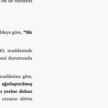
 ise de tutuksuz
ddeye göre,
“Bir
 82. maddesinde
nmesi durumunda
maddesine göre,
,
ağırlaştırılmış
sı yerine dokuz
k cezanın dörtte