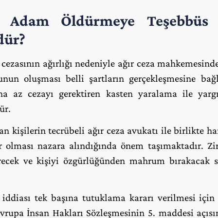
a Adam Öldürmeye Teşebbüs
T
dür?
ezasının ağırlığı nedeniyle ağır ceza mahkemesinde
n oluşması belli şartların gerçekleşmesine bağlı
ha az cezayı gerektiren kasten yaralama ile yar
ür.
n kişilerin tecrübeli ağır ceza avukatı ile birlikte h
ır olması nazara alındığında önem taşımaktadır. Zi
ürecek ve kişiyi özgürlüğünden mahrum bırakacak 
ddiası tek başına tutuklama kararı verilmesi için y
rupa İnsan Hakları Sözleşmesinin 5. maddesi açıs