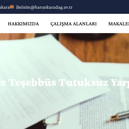
nkara
iletisim@harunkaradag.av.tr
HAKKIMIZDA
ÇALIŞMA ALANLARI
MAKALE
 Teşebbüs Tutuksuz Yar