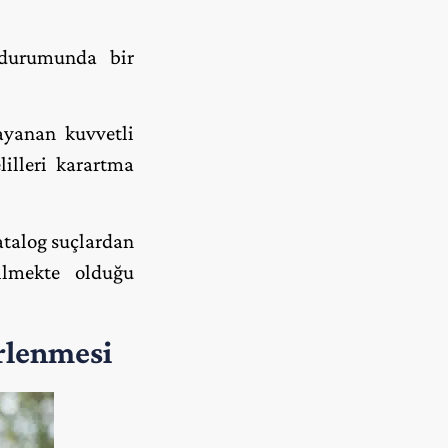
ı durumunda bir
dayanan kuvvetli
illeri karartma
talog suçlardan
ilmekte olduğu
rlenmesi