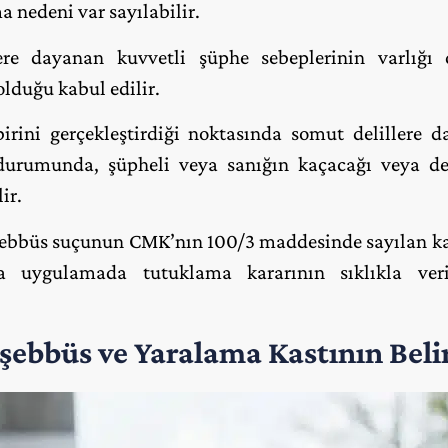
 nedeni var sayılabilir.
ere dayanan kuvvetli şüphe sebeplerinin varlığ
lduğu kabul edilir.
birini gerçekleştirdiği noktasında somut delillere 
urumunda, şüpheli veya sanığın kaçacağı veya del
ir.
bbüs suçunun CMK’nın 100/3 maddesinde sayılan ka
a uygulamada tutuklama kararının sıklıkla ver
ebbüs ve Yaralama Kastının Beli