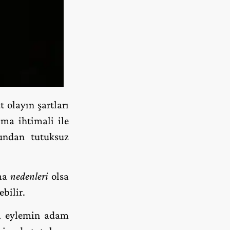
olayın şartları
ılma ihtimali ile
undan tutuksuz
ma
nedenleri
olsa
bilir.
da eylemin adam