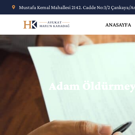
Mustafa Kemal Mahallesi 2142. Cadde No:3/2 Çankaya/A
ANASAYFA
Adam Öldürmeye