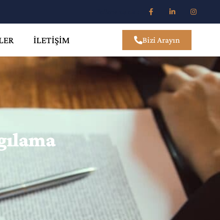
Follow us on :
LER
İLETIŞIM
Bizi Arayın
gılama