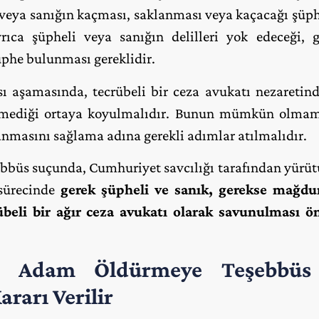
li veya sanığın kaçması, saklanması veya kaçacağı şüp
ıca şüpheli veya sanığın delilleri yok edeceği, g
üphe bulunması gereklidir.
sı aşamasında, tecrübeli bir ceza avukatı nezareti
leşmediği ortaya koyulmalıdır. Bunun mümkün olmama
nmasını sağlama adına gerekli adımlar atılmalıdır.
ebbüs suçunda, Cumhuriyet savcılığı tarafından yürü
sürecinde
gerek şüpheli ve sanık, gerekse mağd
crübeli bir ağır ceza avukatı olarak savunulması
da
Adam Öldürmeye Teşebbüs
rarı Verilir