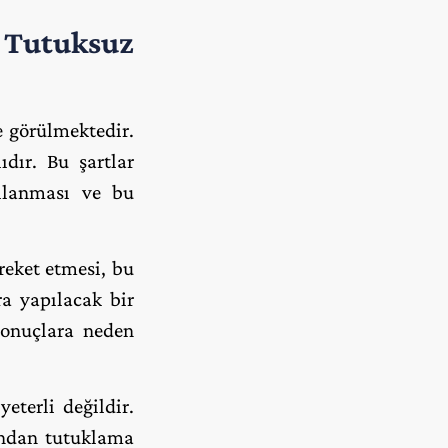
utuksuz
 görülmektedir.
dır. Bu şartlar
gılanması ve bu
areket etmesi, bu
ra yapılacak bir
sonuçlara neden
eterli değildir.
ından tutuklama